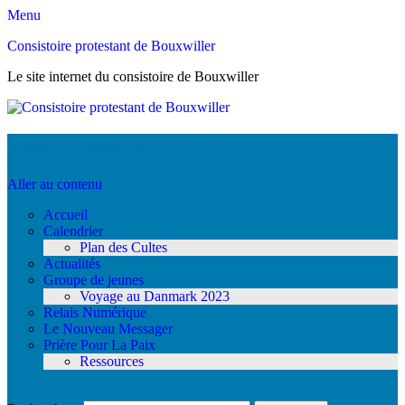
Menu
Consistoire protestant de Bouxwiller
Le site internet du consistoire de Bouxwiller
Menu principal
Aller au contenu
Accueil
Calendrier
Plan des Cultes
Actualités
Groupe de jeunes
Voyage au Danmark 2023
Relais Numérique
Le Nouveau Messager
Prière Pour La Paix
Ressources