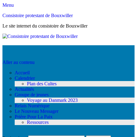
Menu
Consistoire protestant de Bouxwiller
Le site internet du consistoire de Bouxwiller
Menu principal
Aller au contenu
Accueil
Calendrier
Plan des Cultes
Actualités
Groupe de jeunes
Voyage au Danmark 2023
Relais Numérique
Le Nouveau Messager
Prière Pour La Paix
Ressources