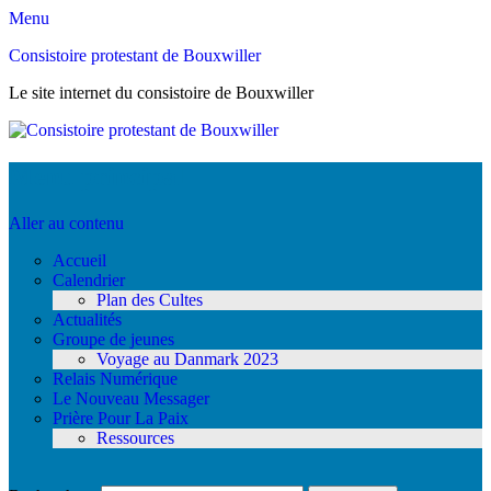
Menu
Consistoire protestant de Bouxwiller
Le site internet du consistoire de Bouxwiller
Menu principal
Aller au contenu
Accueil
Calendrier
Plan des Cultes
Actualités
Groupe de jeunes
Voyage au Danmark 2023
Relais Numérique
Le Nouveau Messager
Prière Pour La Paix
Ressources