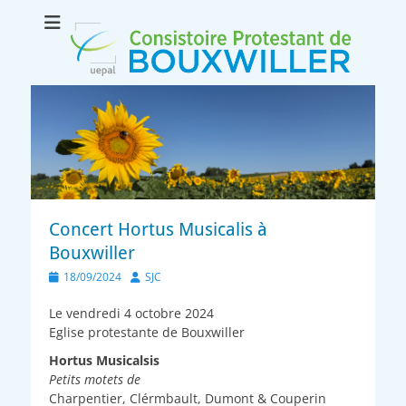
Consistoire
Le site internet du consistoire de Bouxwiller
protestant de
Bouxwiller
Concert Hortus Musicalis à
Bouxwiller
Posted
Author
18/09/2024
SJC
on
Le vendredi 4 octobre 2024
Eglise protestante de Bouxwiller
Hortus Musicalsis
Petits motets de
Charpentier, Clérmbault, Dumont & Couperin