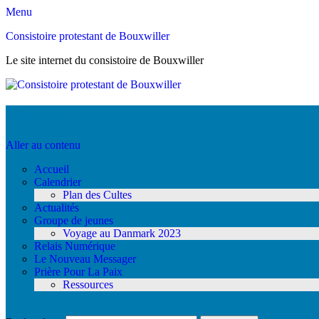
Menu
Consistoire protestant de Bouxwiller
Le site internet du consistoire de Bouxwiller
Menu principal
Aller au contenu
Accueil
Calendrier
Plan des Cultes
Actualités
Groupe de jeunes
Voyage au Danmark 2023
Relais Numérique
Le Nouveau Messager
Prière Pour La Paix
Ressources