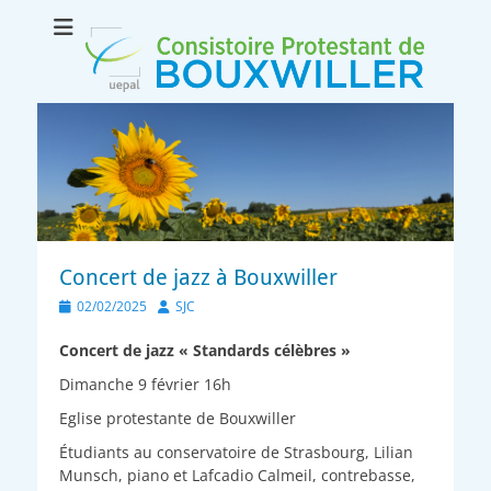
Consistoire
Le site internet du consistoire de Bouxwiller
protestant de
Bouxwiller
Concert de jazz à Bouxwiller
Posted
Author
02/02/2025
SJC
on
Concert de jazz « Standards célèbres »
Dimanche 9 février 16h
Eglise protestante de Bouxwiller
Étudiants au conservatoire de Strasbourg, Lilian
Munsch, piano et Lafcadio Calmeil, contrebasse,