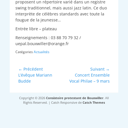
proposent un répertoire varié dans un registre
swing traditionnel, mais aussi jazz latin. Ce duo
interprète de célèbres standards avec toute la
fougue de la jeunesse…
Entrée libre – plateau
Renseignements : 03 88 70 79 32 /
uepal.bouxwiller@orange.fr
Catégories
Actualités
Navigation
← Précédent
Suivant →
Article
Article
L’évêque Mariann
Concert Ensemble
de
précédent :
suivant :
Budde
Vocal Philae – 9 mars
l’article
Copyright © 2026
Consistoire protestant de Bouxwiller
. All
Rights Reserved. | Catch Responsive de
Catch Themes