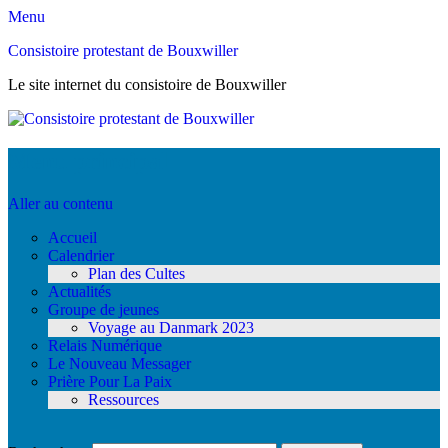
Menu
Consistoire protestant de Bouxwiller
Le site internet du consistoire de Bouxwiller
Menu principal
Aller au contenu
Accueil
Calendrier
Plan des Cultes
Actualités
Groupe de jeunes
Voyage au Danmark 2023
Relais Numérique
Le Nouveau Messager
Prière Pour La Paix
Ressources